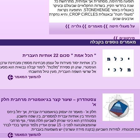
ה מדהימה, מסתורית אך אמיתית, מתרחשת כל
בחדשי הקיץ, בשדות החקלאיים שבעולם ובעיקר
באנגליה באזור STONEHENGE. התופעה נקראת
"מעגלי חטה" ובאנגלית CROP CiRCLES, והיא נחקרת
ים שנים.
עגלי חיטה
מאמרים
גלריה
ונים
ים נוספים בקבלה
" הכל אמת " סכום 22 אותיות העברית
כ"ב אותיות יסוד מעידות על עצמן מבחינת מספרן ומבחינת ערכן
הגימטרי, שהן הן ספירת "מלכות". לימוד קבלה נבואית הוא מסע
אל שרשי השפה העברית, מעין טיול מחשבתי.
להמשך המאמר
צסטהדרון – שעור קצר בגיאומטריה מרחבית חלק
א'
חלק א' - מאמר זה יעסוק בגיאומטריה עברית, אך יחל ביחס
המיוחד בין אותיות עברית למספרים, בין שפה וחשבון.
צסטהדרון הוא כינוי שניתן לשביעון תלת ממדי, גוף מרחבי
שהומצא/נהגה לפני כ- 15 שנים ועדיין נלמד ונחקר בכדי לברר
תיו. למידות השביעון (בקנה מידה עשרוני) יש משמעות בעברית.
להמשך המאמר