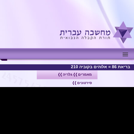
 בקוביה 210
מאמרים
גלריה
סירטונים