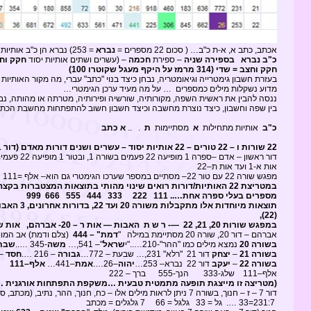
אכתב, כתב א, א-ת כ"ב… ( סכום 22 מספרים =
נברא
= 253) נברא הן כ"ב אותיות יסוד בשפה העברית.
כ"ב נברא בספירה שניה
– ספירת
חכמה
– (עשרים ושתים אותיות יסוד
חקק וח
חקק וחצב = שדי (314 מרמז על היקף מעגל שקוטרו 100)
בעזרת חשבון גימטרייה וגיאומטריה, נבחן כיצד בנוי "כתב" עברי, מה מקור האותיו
מדוע נשקלות מילים כמספרים … על מה מעיד ערכן הגימטרי…
ננסה להבין את ראשית השפה, מקורותיה, שורשיה ופירותיה, מטרתה או מהותה, נב
בין שפה וחשבון, כיצד נוצרת מחשבה וכיצד חשבון חשוב להתפתחות מחשבת הכתב
כ"ב
אותיות מתחילות
א
מסתיימות
ת
. ..
א כתב
22 שורות ו – 22 טורים – 22 אותיות יסוד – עשרים ושנים דורות מאדם (דור 1) עד יעקב (דור 22)
דור ראשון – אדם –ספרה 1 מופיעה 22 פעמים בשורה 1, ובטור 1 מופיעה 22 פעמים….. אלף=1 =111
אות א-1 ועד אות ת–22
מפגש שורה 22 עם טור 22– מסתיים במספר שערכו הגימטרי גם הוא– אלף =111
במטריצת 22 האותיות/דורות רואים שינוי מהותי בתוצאות המצטברות בקצה השמאלי למטה,
מספרים בעלי ספרה אחת….. 111 222 333 444 555 666 999
תוצאות מיוחדות
(22),
במפגש שורות 20, 21, 22 —- ר ש ת האבות — אות ר – 20- אברהם, אות ש – 21 – יצחק, אות ת – 22 – יעקב
אברהם – דור 20, שורה 20 מסתיימת במילה "
דמת" – 444
(צלם ודמת) אב המון 
בשורה 20
נמצא מילים כמו "ההר"-210….."י
שראל
"– 541,…
משה
-345 …..
שבת
בשורה 21
–
יצחק
דור 21 "רלא" 231,… שבעת – 772…
גבורה
– 216 ….
חסד
– 72… פנים
בשורה 22
–
יעקב
דור 22 נברא– 253…
יהוה
–26….
אמת
–441…
אלף–111
אלף–111 שלג-333 הנך-555 ברך – 222
(מטריצה זו מייצגת תופעה מתמטית טבעית …משקפת התפתחות אורגנית 
דור 7 – ז – חנוך, בשורה 7 ניתן לראות מילים אלו – כח, חנוך, ההר, נתיב, (מכתב, סבת, רלא + רלא, 462)
231:7=33 …. גל = 33 גלגל = 66 7 גלגלים = מכתב