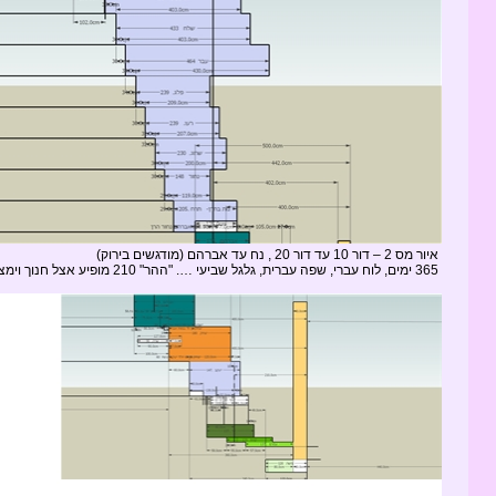
איור מס 2 – דור 10 עד דור 20 , נח עד אברהם (מודגשים בירוק)
365 ימים, לוח עברי, שפה עברית, גלגל שביעי …. "ההר" 210 מופיע אצל חנוך וימצא שוב רק אצל אברהם.(שורה 20)