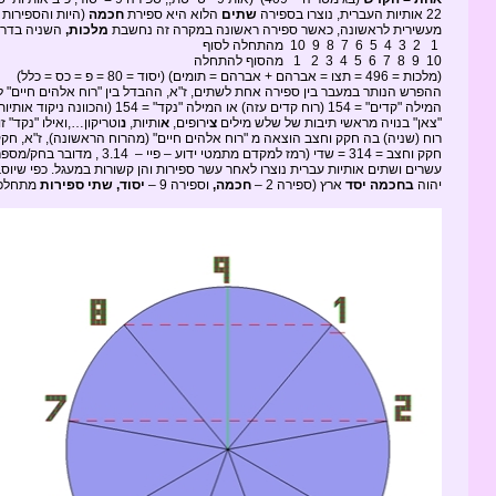
22 אותיות העברית, נוצרו בספירה
שתים
הלוא היא ספירת
חכמה
(היות והספירות
מעשירית לראשונה, כאשר ספירה ראשונה במקרה זה נחשבת
מלכות,
השניה בדרך
1 2 3 4 5 6 7 8 9 10 מהתחלה לסוף
10 9 8 7 6 5 4 3 2 1 מהסוף להתחלה
(מלכות = 496 = תצו = אברהם + אברהם = תומים) (יסוד = 80 = פ = כס = כלל)
המילה "קדים" = 154 (רוח קדים עזה) או המילה
"צאן" בנויה מראשי תיבות של שלש מילים
צ
ירופים,
א
ותיות,
נ
וטריקון…,ואילו "נקד" 
רוח (שניה) בה חקק וחצב הוצאה מ "רוח אלהים חיים" (מהרוח הראשונה), ז"א, חק
חקק וחצב = 314 = שדי (רמז למקדם מתמטי ידוע – פיי – 3.14 , מדובר בחק/מספר לחישוב היקף או שטח עיגול/מעגל)
עשרים ושתים אותיות עברית נוצרו לאחר עשר ספירות והן קשורות במעגל. כפי שיו
יהוה
בחכמה יסד
ארץ (ספירה 2 –
חכמה,
וספירה 9 –
יסוד, שתי ספירות
מתחלפו