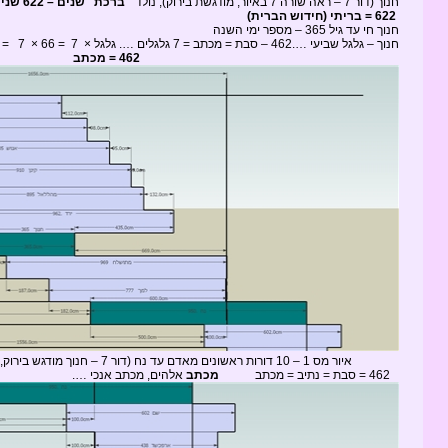
חנוך (דור 7 – ראה שורה 7 באיור, מודגשת בירוק), נולד "
ברכת" שנים – 622 שנים
622 = בריתי (חידוש הברית)
חנוך חי עד גיל 365 – מספר ימי השנה
חנוך – גלגל שביעי ….462 – סבת = מכתב = 7 גלגלים …. גלגל × 7 = 66 × 7 = 462 = סבת = נתיב
462 = מכתב
איור מס 1 – 10 דורות ראשונים מאדם עד נח (דור 7 – חנוך מודגש בירוק, דור 10 – נח – מודגש בירוק)
462 = סבת = נתיב = מכתב
מכתב
אלהים, מכתב אנכי ….