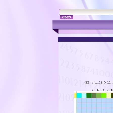
ק ר ש ת