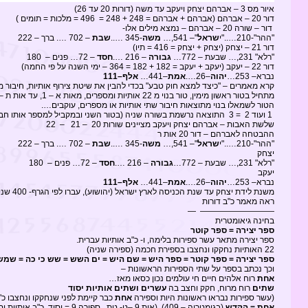
איור מס 3 – אברהם יצחק ויעקב עד משה (דורות 20 עד 26)
דור 20 – אברהם (אברהם + אברהם = 248 + 248 = 496 = מלכות = תומים )
דור – שורה 20 – אברהם – נמצא מילים אלו-
"ההר"-210….."י
שראל
"– 541,…
משה
-345 …..
שבת
– 702 …. ברך – 222
דור 21 – יצחק (יצחק + יצחק = 416 = תיו)
"רלא" 231,… שבעת – 772…
גבורה
– 216 ….
חסד
– 72… פנים – 180
דור 22 – יעקב (יעקב + יעקב = 182 + 182 = 364 – ימי השנה על פי החמה)
נברא– 253…
יהוה
–26….
אמת
–441…
אלף–111
קרא מאמרים – "כיצד למצא חוק טבע" בכדי להבין את שיטת צירוף אותיות, חיבור 
מתחיל בטור ראשון מימין, טור בנוי מ 22 אותיות ומספרים, מאות א – 1, עד אות ת – 22
הטור לשמאלו בנוי מתוצאות חיבור שתי אותיות או מספרים, עוקבים….
1 ועוד 2 = 3 התוצאה נרשמת בשורה שניה (בטור השני ובמקביל למספר אותו חברנו) אם כך
שלשת האבות – אברהם יצחק ויעקב מציינים שורות 20 – 21 – 22
ההבטחה לאברהם – דור 20 אות ר
"ההר"-210….."י
שראל
"– 541,…
משה
-345 …..
שבת
– 702 …. ברך – 222
יצחק
"רלא" 231,… שבעת – 772…
גבורה
– 216 ….
חסד
– 72… פנים – 180
יעקב
נברא– 253…
יהוה
–26….
אמת
–441…
אלף–111
משנת לידת יצחק עד שנת הכניסה לארץ ישראל (יהושוע), עברו לפי הגרף- 400 שנים, או אולי 401 = א + ת
ראה מאמר כ"ב דורות
————————— —
בחינה גיאומטרית
ספר יצירה = ספר קוטר
ספר יצירה מתאר עשר ספירות בלימה, ו- כ"ב אותיות עברית.
22 האותיות נחקקו ונחצבו בספירת חכמה (ספירה שניה)
ספר יצירה = ספר קוטר = ספר היש = שם היש = ים השש = שש כי כה = שמש
וכך נכתב בספר על שתי הספירות הראשונות –
אחת
רוח אלהים חיים חי עולמים נכון כסאו מאז…
שתים
רוח מרוח, חקק וחצב בה
עשרים ושתים אותיות יסוד
(עשר ספירות נבראו ראשונות היות וספירה
אחת
כבר קיימת לפני שנחקקו ונחצבו כ"ב
אחת = הקדש
(בגימטריה – 409) (אות 9 –ט- טת,, ספירה 9 = יסוד, כ"ב אותיות יסוד– בחכמה חקק וחצב ..כ"ב יסוד)