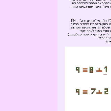
 נספרות גם מהסוף להתחלה ז"א
 מעלה היא
–
יסוד
) באופן כזה –
ההפרש הנותר במעבר בין ספירה אחת לשתים, ז"א, ההבדל בין "רוח אלהים חיים" ל "רוח" הוא- "אלהים חיים" = 154
 "נקד" = 154 (והכוונה ניקוד אותיות). בהקשר זה רצוי לזכור כי המילה
זו פעולה הגורמת לתנועת האותיות.
ק וחצב נעשה לאחר "נקד"
סבר בהמשך
ת)