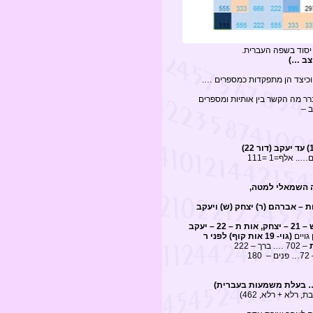
צב …)
ת וכיצד הן מתפקדות כמספרים ….
רר מה הקשר בין אותיות ומספרים
 –
 אלו מתקבלות משורה 20 ועד 22, בדורות אחרונים, 3 האבות – אברהם (ר) יצחק (ש) ויעקב
גויים
(גוי- 19 אות קוף) לפני ר
– 702 …. ברך – 222
 – 180
… בעלת משמעות בעברית)